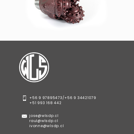
+56 9 97895473/
+56 9 34421079
+51 993 168 442
jose@wlsdp.cl
raul@wlsdp.cl
ivonne@wlsdp.cl